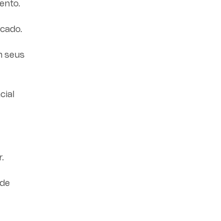
ento.
rcado.
m seus
cial
.
 de