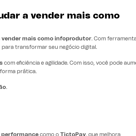
judar a vender mais como
a
vender mais como infoprodutor
. Com ferrament
ara transformar seu negócio digital.
s
com eficiência e agilidade. Com isso, você pode au
 forma prática.
ção
.
a performance
como o
TictoPay
, que melhora