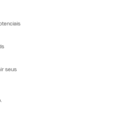
otenciais
ds
ir seus
.