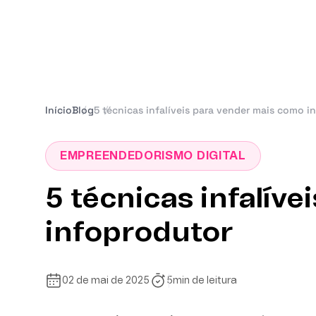
Blog
/
/
Início
Blog
5 técnicas infalíveis para vender mais como i
EMPREENDEDORISMO DIGITAL
5 técnicas infalív
infoprodutor
02 de mai de 2025
5
min de leitura